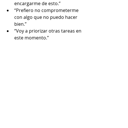
encargarme de esto.”
“Prefiero no comprometerme 
con algo que no puedo hacer 
bien.”
“Voy a priorizar otras tareas en 
este momento.”
5. Dedica tiempo a lo que te 
recarga energía
No todo debe ser productivo. Hacer 
cosas que te gusten sin sentir que 
“pierdes el tiempo” es esencial para 
reducir el agotamiento mental. 
El 
descanso también es una 
prioridad.
Beneficios de reducir 
la carga mental