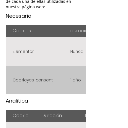
de cada una de ellas utilizadas en
nuestra página web:
Necesaria
Cookies
duración
Elementor
Nunca
Cookieyes-consent
1 año
Analítica
Cookie
Duración
Descripción