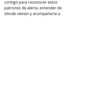
contigo para reconocer estos 
patrones de alerta, entender de 
dónde vienen y acompañarte a 
construir vínculos más seguros y 
sanos, donde no tengas que vivir 
pendiente de lo que otros sienten.
✨ Porque mereces estar presente en 
tus relaciones sin miedo ni vigilancia 
constante.
¿Empezamos juntos? 
👉 
Pide tu 
primera sesión aquí
Entradas recientes
Ver todo