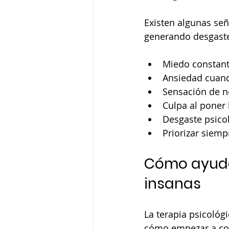
Existen algunas señ
generando desgast
Miedo constant
Ansiedad cuand
Sensación de n
Culpa al poner 
Desgaste psico
Priorizar siemp
Cómo ayuda 
insanas
La terapia psicológ
cómo empezar a con