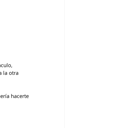
culo, 
 la otra 
ría hacerte 