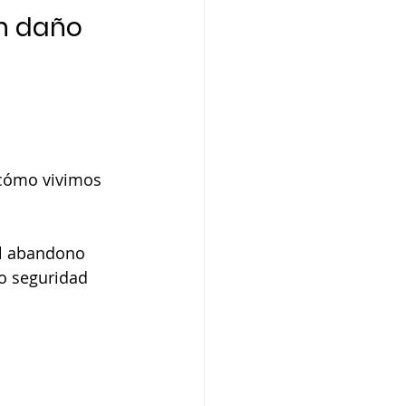
en daño
 cómo vivimos 
al abandono 
o seguridad 