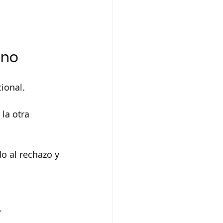
ono
ional.
la otra 
o al rechazo y 
.