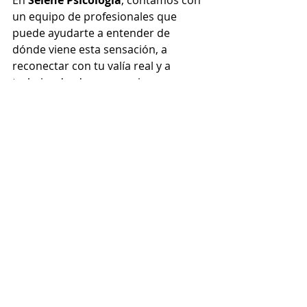
En 
Selene Psicología
, contamos con 
un equipo de profesionales que 
puede ayudarte a entender de 
dónde viene esta sensación, a 
reconectar con tu valía real y a 
trabajar desde un espacio seguro 
donde por fin puedas permitirte ser 
tú.
Tanto si quieres acudir a terapia en 
Valladolid como si prefieres hacerlo 
online, estamos aquí para 
acompañarte.
👉 
Contacta con nosotras aquí